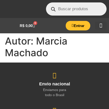
0
R$
0,00
Entrar
Autor:
Marcia
Machado
Envio nacional
Enviamos para
todo o Brasil