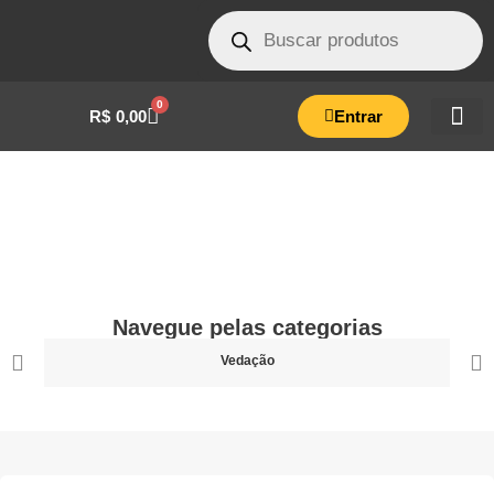
0
R$
0,00
Entrar
Flex 21
Litros
Navegue pelas categorias
Digital
Vedação