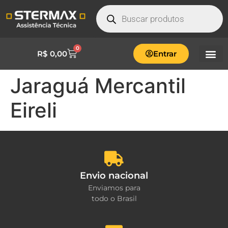
0
R$
0,00
Entrar
Jaraguá Mercantil
Eireli
Envio nacional
Enviamos para
todo o Brasil