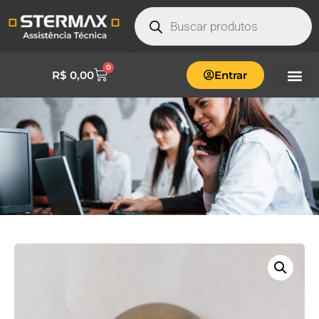
0
R$
0,00
Entrar
ARRUELA INOX 22X10MM-
ENG.04.0386.06.23