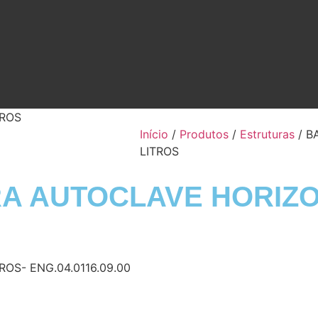
TROS
Início
/
Produtos
/
Estruturas
/ B
LITROS
A AUTOCLAVE HORIZO
OS- ENG.04.0116.09.00