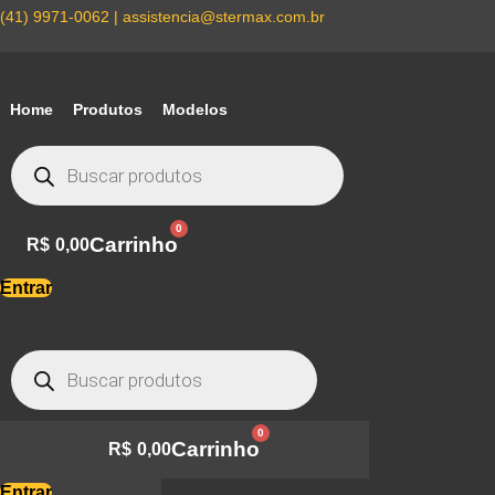
Ir
(41) 9971-0062 | assistencia@stermax.com.br
para
o
conteúdo
Home
Produtos
Modelos
Pesquisar
produtos
0
Carrinho
R$
0,00
Entrar
Pesquisar
produtos
0
Carrinho
R$
0,00
Entrar