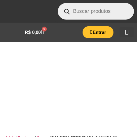
0
R$
0,00
Entrar
BANDEJA PERFURADA CAMARA 60
LITROS- ENG.04.0443.09.00