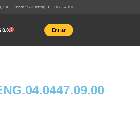
 1011 – Pinhais/PR (Curitiba) | CEP 83.324-190
$
0,00
Entrar
0
G.04.0447.09.00