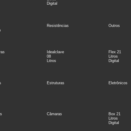
Digital
Resistências
Outros
a
ras
Idealclave
Flex 21
08
Litros
Litros
Digital
s
Estruturas
Eletrônicos
s
Câmaras
Box 21
Litros
Digital