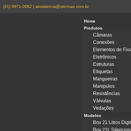
(41) 9971-0062 | assistencia@stermax.com.br
Home
Produtos
Câmaras
Conexões
Elementos de Fix
Eletrônicos
Estruturas
Etiquetas
Mangueiras
Manipulos
Resistências
Válvulas
Vedações
Modelos
Box 21 Litros Digit
Box 21L Silencios