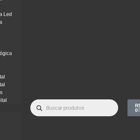
a Led
a
lógica
tal
tal
os
ital
R
0