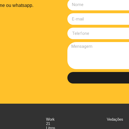
one ou whatsapp.
Work
Vedações
21
Litros