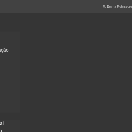
R. Emma Rohrsetzer,
ação
al
a