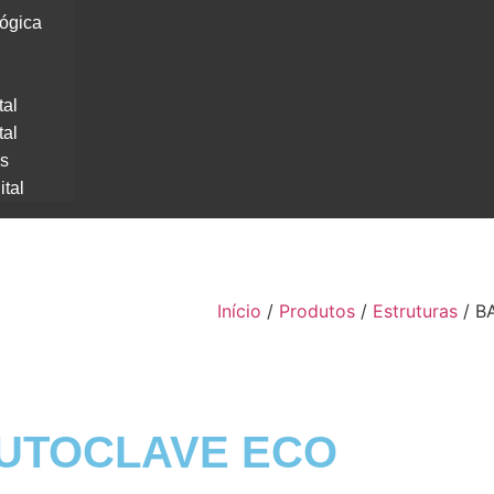
lógica
tal
tal
os
ital
Início
/
Produtos
/
Estruturas
/ B
AUTOCLAVE ECO