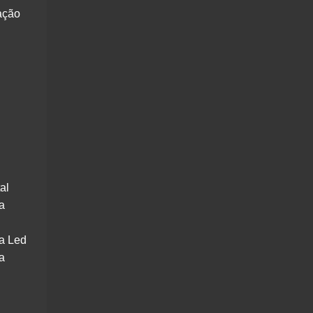
ação
al
a
a Led
a