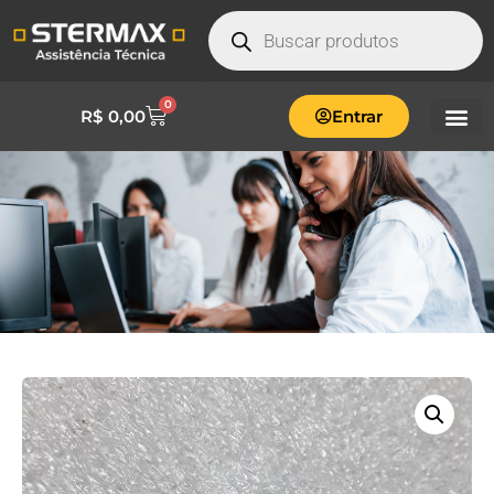
0
R$
0,00
Entrar
CALÇO REGULAGEM WORK-
OP3MEC0236