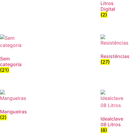
Litros
Digital
(2)
Resistências
Sem
(27)
categoria
(21)
Mangueiras
(2)
Idealclave
08 Litros
(8)