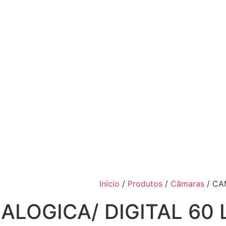
Início
/
Produtos
/
Câmaras
/ CA
LOGICA/ DIGITAL 60 