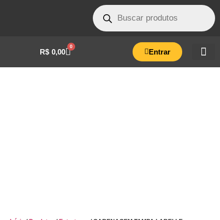
0
R$
0,00
Entrar
CARENAGEM TAMPA LABELLE –
IDEALCLAVE 5 LITROS POLICARBONATO
CINZA CLARO