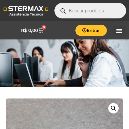
0
R$
0,00
Entrar
CONJ. CONTROLADOR DIGITAL LCD
INV54 54104