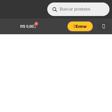
0
R$
0,00
Entrar
CONJ. DISPLAY AUTOCLAVE BOX
30/40/60/75 LITROS