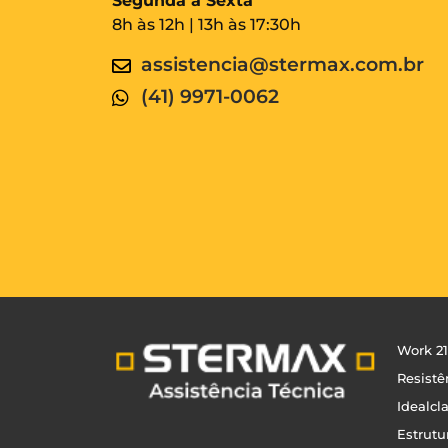
Segunda a Sexta
8h às 12h | 13h às 17:30h
assistencia@stermax.com.br
(41) 9971-0062
Work 21
Resistê
Idealcl
Estrutu