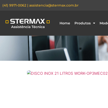
(41) 9971-0062 | assistencia@stermax.com.br
Home
Produtos
Mode
DISCO INOX 21 LITROS
WORK-OP3MEC0257