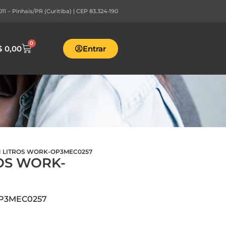
1 – Pinhais/PR (Curitiba) | CEP 83.324-190
0
$
0,00
Entrar
21 LITROS WORK-OP3MEC0257
ROS WORK-
OP3MEC0257