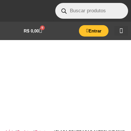
0
R$
0,00
Entrar
PLACA DE VEDACAO AUTOCLAVE 30/40
LITROS- ENG.04.0380.06.23