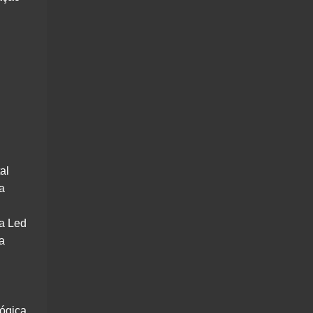
al
a
a Led
a
lógica