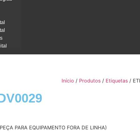
tal
tal
os
ital
Início
/
Produtos
/
Etiquetas
/ ET
DV0029
(PEÇA PARA EQUIPAMENTO FORA DE LINHA)