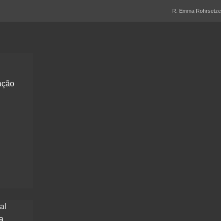
R. Emma Rohrsetzer,
ação
al
a