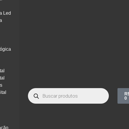
a Led
a
lógica
tal
tal
os
ital
R
0
ação