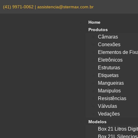
(41) 9971-0062 | assistencia@stermax.com.br
Home
Produtos
Câmaras
Conexões
Elementos de Fix
Eletrônicos
Estruturas
Etiquetas
Mangueiras
Manipulos
Resistências
Válvulas
Vedações
Modelos
Box 21 Litros Digit
Box 21L Silencios