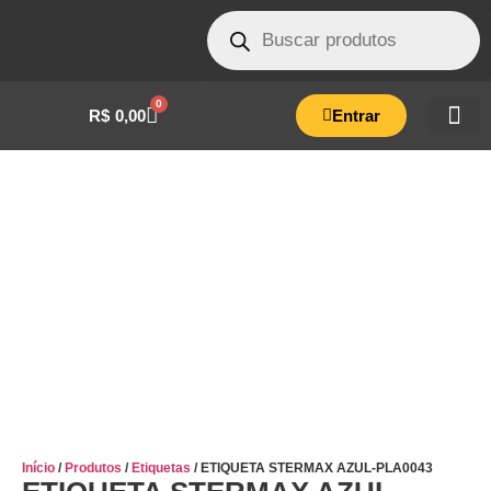
0
R$
0,00
Entrar
ETIQUETA STERMAX AZUL-PLA0043
Início
/
Produtos
/
Etiquetas
/ ETIQUETA STERMAX AZUL-PLA0043