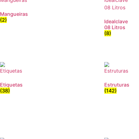
Mangueiras
(2)
Idealclave
08 Litros
(8)
Etiquetas
Estruturas
(38)
(142)