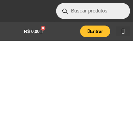
0
R$
0,00
Entrar
GUARNIÇÃO SILICONE 21 LITROS-
ELA0012