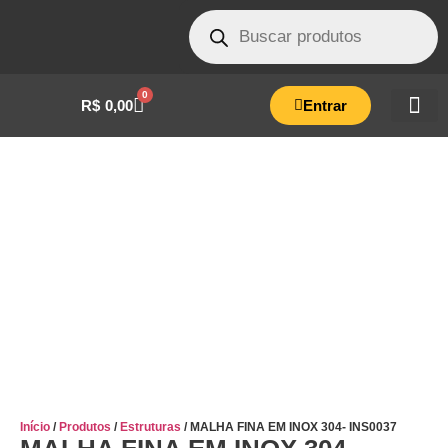
0
R$
0,00
Entrar
MALHA FINA EM INOX 304- INS0037
Início
/
Produtos
/
Estruturas
/ MALHA FINA EM INOX 304- INS0037