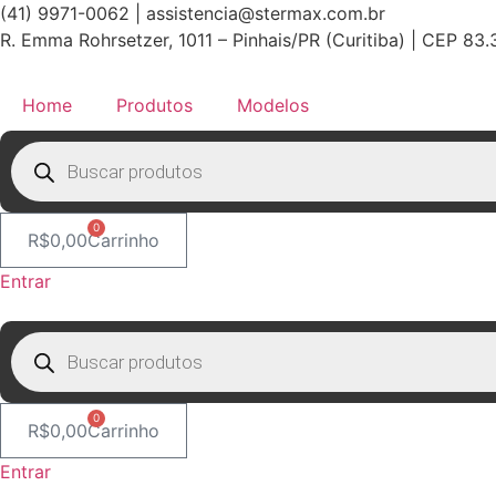
Ir
(41) 9971-0062 | assistencia@stermax.com.br
para
R. Emma Rohrsetzer, 1011 – Pinhais/PR (Curitiba) | CEP 83
o
conteúdo
Home
Produtos
Modelos
Pesquisar
produtos
0
R$
0,00
Carrinho
Entrar
Pesquisar
produtos
0
R$
0,00
Carrinho
Entrar