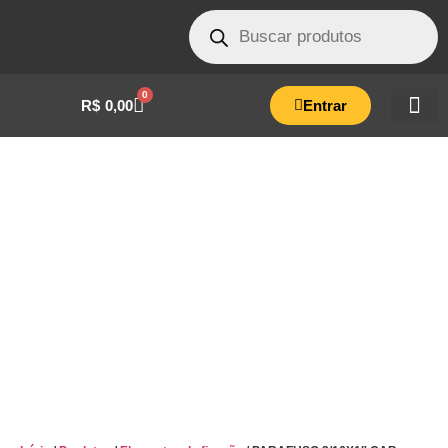
0
R$
0,00
Entrar
PARAFUSO 3/16X1″ CAB FRANCESA ZB-
ENG.12.0047.01.18