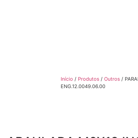
Início
/
Produtos
/
Outros
/ PARA
ENG.12.0049.06.00
 ABAULADA M6X12 INOX- 