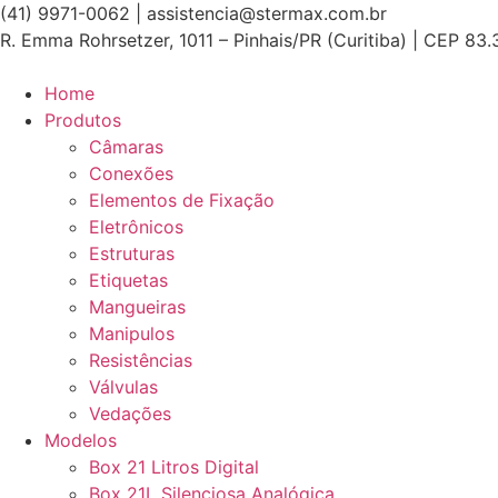
Ir
(41) 9971-0062 | assistencia@stermax.com.br
para
R. Emma Rohrsetzer, 1011 – Pinhais/PR (Curitiba) | CEP 83
o
conteúdo
Home
Produtos
Câmaras
Conexões
Elementos de Fixação
Eletrônicos
Estruturas
Etiquetas
Mangueiras
Manipulos
Resistências
Válvulas
Vedações
Modelos
Box 21 Litros Digital
Box 21L Silenciosa Analógica