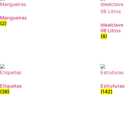
Mangueiras
(2)
Idealclave
08 Litros
(8)
Etiquetas
Estruturas
(38)
(142)