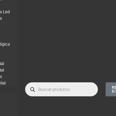
a Led
a
lógica
tal
tal
os
ital
R
0