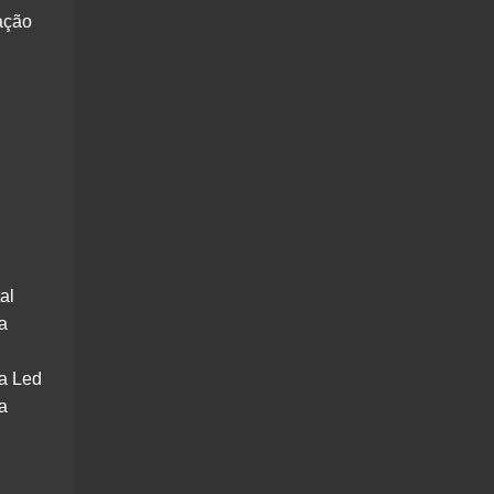
ação
al
a
a Led
a