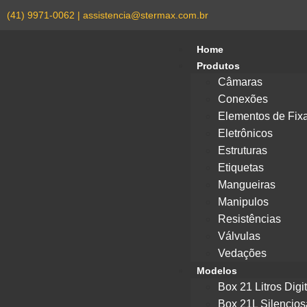
(41) 9971-0062 | assistencia@stermax.com.br
Home
Produtos
Câmaras
Conexões
Elementos de Fix
Eletrônicos
Estruturas
Etiquetas
Mangueiras
Manipulos
Resistências
Válvulas
Vedações
Modelos
Box 21 Litros Digit
Box 21L Silencios