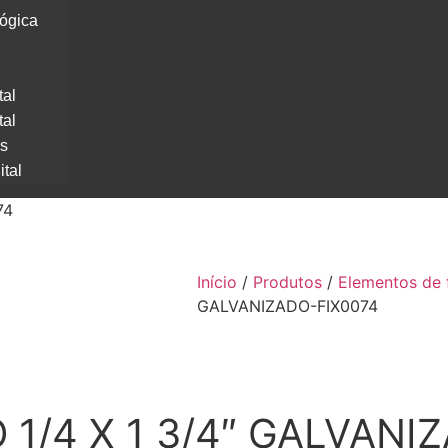
lógica
tal
tal
os
ital
74
Início
/
Produtos
/
Elementos de 
GALVANIZADO-FIX0074
1/4 X 1 3/4″ GALVANI