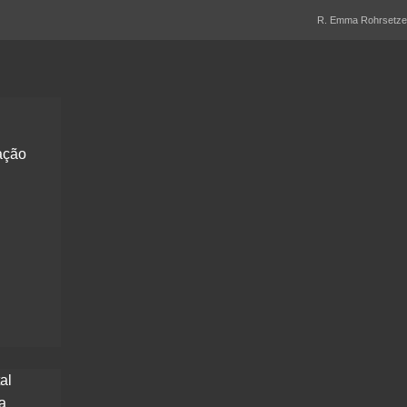
R. Emma Rohrsetzer,
ação
al
a