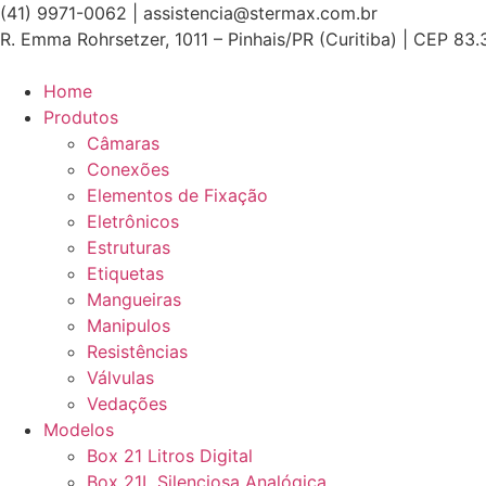
Ir
(41) 9971-0062 | assistencia@stermax.com.br
para
R. Emma Rohrsetzer, 1011 – Pinhais/PR (Curitiba) | CEP 83
o
conteúdo
Home
Produtos
Câmaras
Conexões
Elementos de Fixação
Eletrônicos
Estruturas
Etiquetas
Mangueiras
Manipulos
Resistências
Válvulas
Vedações
Modelos
Box 21 Litros Digital
Box 21L Silenciosa Analógica