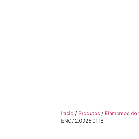
A 3/16 ZINCO BRANCO- EN
Início
/
Produtos
/
Elementos de 
ENG.12.0026.01.18