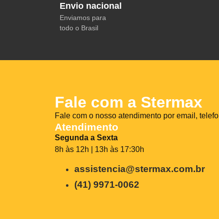
Envio nacional
Enviamos para
todo o Brasil
Fale com a Stermax
Fale com o nosso atendimento por email, telef
Atendimento
Segunda a Sexta
8h às 12h | 13h às 17:30h
assistencia@stermax.com.br
(41) 9971-0062