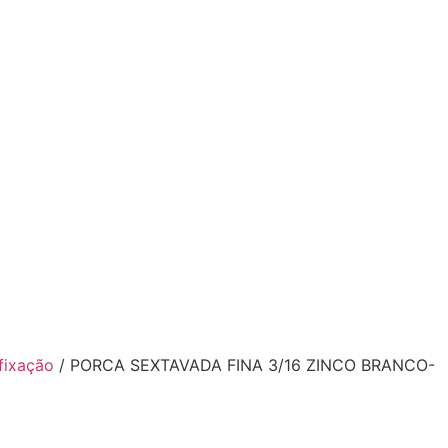
G.12.0026.01.18
fixação
/ PORCA SEXTAVADA FINA 3/16 ZINCO BRANCO-