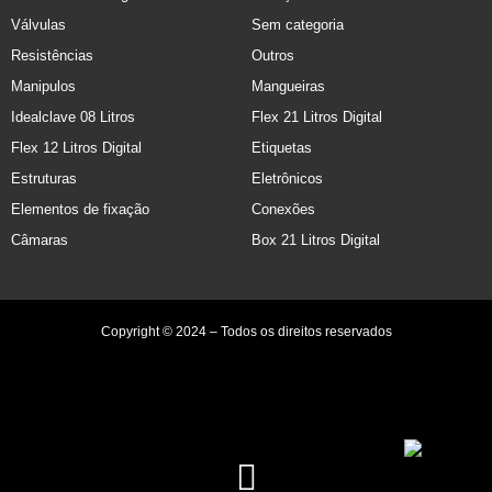
Válvulas
Sem categoria
Resistências
Outros
Manipulos
Mangueiras
Idealclave 08 Litros
Flex 21 Litros Digital
Flex 12 Litros Digital
Etiquetas
Estruturas
Eletrônicos
Elementos de fixação
Conexões
Câmaras
Box 21 Litros Digital
Copyright © 2024 – Todos os direitos reservados