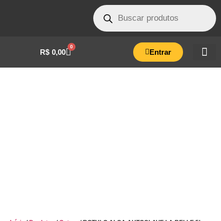
0
R$
0,00
Entrar
ROTULO ALCA AUTOCLAVE LA BELLE 5L
BRANCO V01- GRF.01.0089