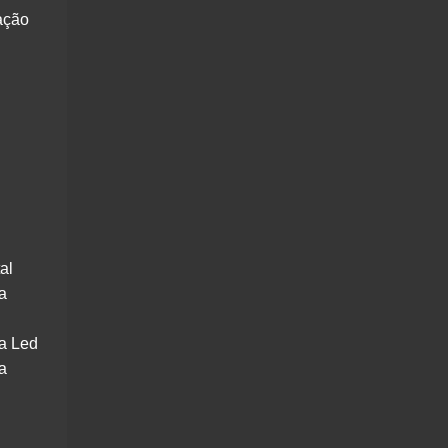
ação
al
a
a Led
a