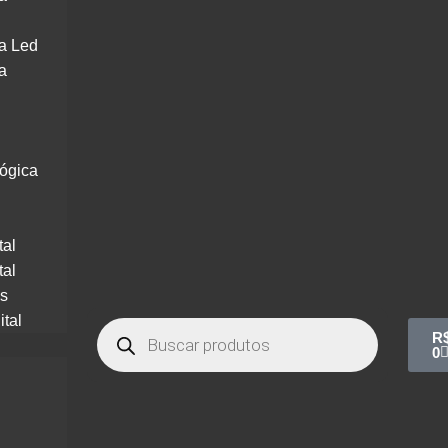
a Led
a
lógica
tal
tal
os
ital
R
0