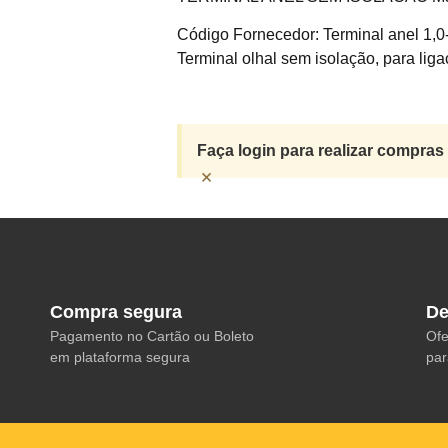
Código Fornecedor: Terminal anel 1,
Terminal olhal sem isolação, para liga
Faça login para realizar compras
×
Compra segura
De
Pagamento no Cartão ou Boleto
Ofe
em plataforma segura
par