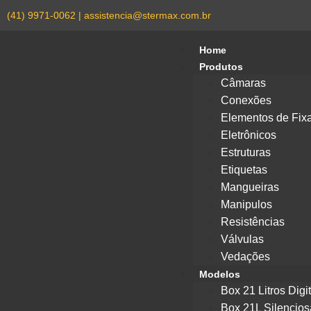
(41) 9971-0062 | assistencia@stermax.com.br
Home
Produtos
Câmaras
Conexões
Elementos de Fix
Eletrônicos
Estruturas
Etiquetas
Mangueiras
Manipulos
Resistências
Válvulas
Vedações
Modelos
Box 21 Litros Digit
Box 21L Silencios