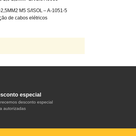
0-2,5MM2 M5 S/ISOL – A-1051-5
ção de cabos elétricos
sconto especial
recemos desconto especial
a autorizadas