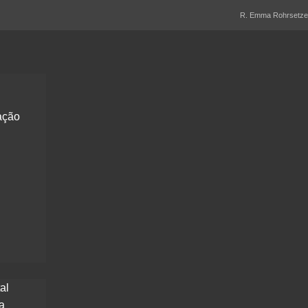
R. Emma Rohrsetzer,
ação
al
a