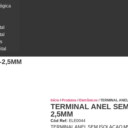
lógica
tal
tal
os
ital
-2,5MM
Início
/
Produtos
/
Eletrônicos
/ TERMINAL ANEL
TERMINAL ANEL SEM
2,5MM
Cód Ref:
ELE0044
TERMINAL ANEL SEM ISOLACAO M5 