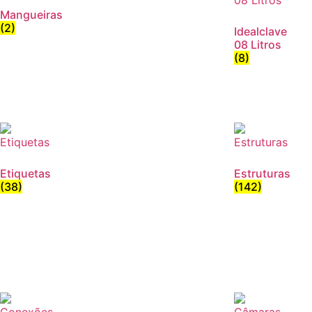
Mangueiras
(2)
Idealclave
08 Litros
(8)
Etiquetas
Estruturas
(38)
(142)