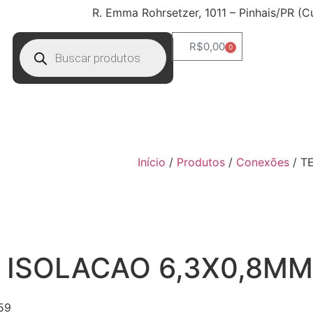
R. Emma Rohrsetzer, 1011 – Pinhais/PR (C
R$
0,00
0
Início
/
Produtos
/
Conexões
/ T
 ISOLACAO 6,3X0,8MM
59