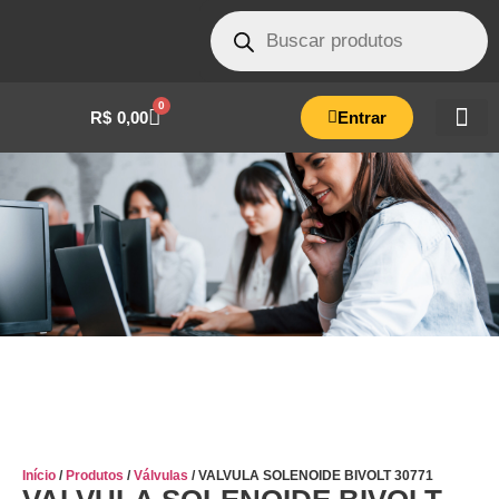
0
R$
0,00
Entrar
VALVULA SOLENOIDE BIVOLT 30771
Início
/
Produtos
/
Válvulas
/ VALVULA SOLENOIDE BIVOLT 30771